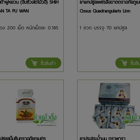
ต้าผู่หยวน (จับช้วงไต่โป้วอี๊) SHIH
ยาแคปซูลเพชรสังฆาตตราอภัยภูเ
AN TA PU WAN
Cissus Quadrangularis Linn
่อง 200 เม็ด หนักเม็ดละ 0.185
1 ขวด บรรจุ 70 แคปซูล
ซื้อสินค้า
ซื้อสิ
ซูลขมิ้นชันตราอภัยภูเบศร
ยาประสระน้ำนม ตราพารา