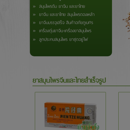
» สมุนไพรต้ม ยาจีน และยาไทย
» ยาจีน และยาไทย สมุนไพรดองเหล้า
» ยาจีนบรรจุเสร็จ สินค้าอภัยภูเบศร
» เครื่องตุ๋นยาจีน-เครื่องยาสมุนไพร
» ลูกประคบสมุนไพร ยาชุดอยู่ไฟ
ยาสมุนไพรจีนและไทยสำเร็จรูป