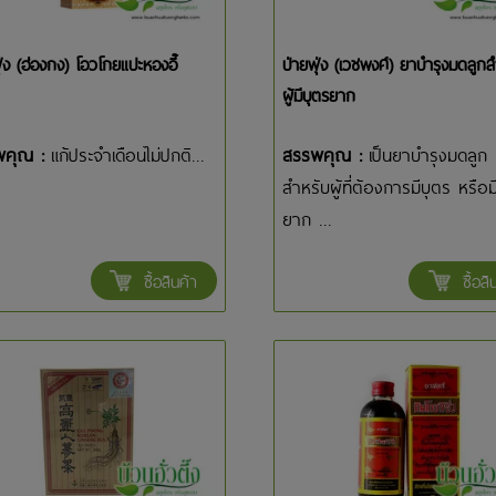
ุ่ง (ฮ่องกง) โอวโกยแปะหองอี๊
ป่ายฟุ่ง (เวชพงศ์) ยาบำรุงมดลูกส
ผู้มีบุตรยาก
พคุณ :
แก้ประจำเดือนไม่ปกติ...
สรรพคุณ :
เป็นยาบำรุงมดลูก
สำหรับผู้ที่ต้องการมีบุตร หรือม
ยาก ...
ซื้อสินค้า
ซื้อสิ