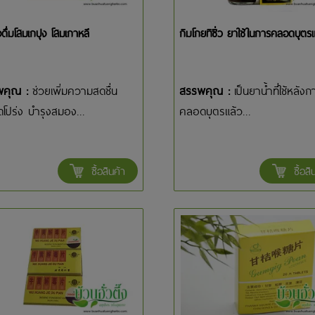
องดื่มโสมเกปุง โสมเกาหลี
กิมโกยทิซิ่ว ยาใช้ในการคลอดบุตรแ
พคุณ :
ช่วยเพิ่มความสดชื่น
สรรพคุณ :
เป็นยาน้ำที่ใช้หลังก
โปร่ง บำรุงสมอง...
คลอดบุตรแล้ว...
ซื้อสินค้า
ซื้อสิ