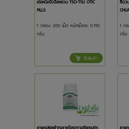
เอ่อหนิงจัวฉือหยวน TSO-TSU OTIC
ซีฉวน
PILLS
CHU
1 กล่อง 200 เม็ด หนักเม็ดละ 0.195
1 กล
กรัม
กรัม
ซื้อสินค้า
ยาแคปซูลฟ้าทะลายโจรตราอภัยภูเบศร
ยาแคป