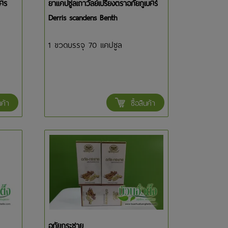
บศร
ยาแคปซูลเถาวัลย์เปรียงตราอภัยภูเบศร์
Derris scandens Benth
1 ขวดบรรจุ 70 แคปซูล
นค้า
ซื้อสินค้า
อภัยกระชาย