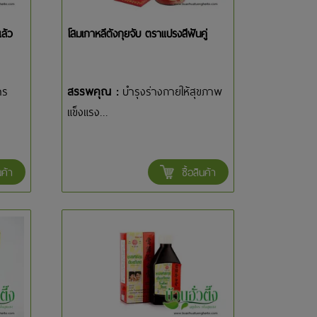
ล้ว
โสมเกาหลีตังกุยจับ ตราแปรงสีฟันคู่
าร
สรรพคุณ :
บำรุงร่างกายให้สุขภาพ
แข็งแรง...
นค้า
ซื้อสินค้า