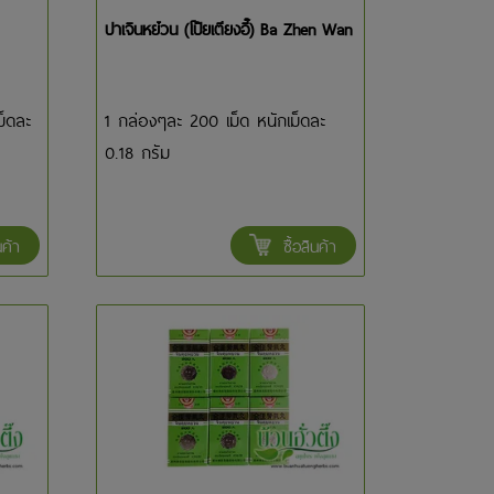
ปาเจินหย๋วน (โป๊ยเตียงอี๊) Ba Zhen Wan
ม็ดละ
1 กล่องๆละ 200 เม็ด หนักเม็ดละ
0.18 กรัม
นค้า
ซื้อสินค้า