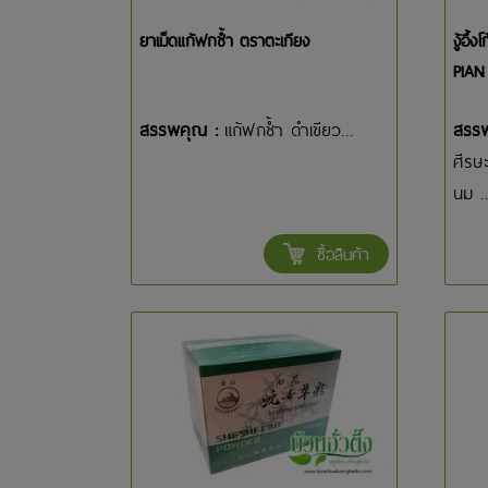
ยาเม็ดแก้ฟกช้ำ ตราตะเกียง
งู้อึ
PIAN
สรรพคุณ :
แก้ฟกช้ำ ดำเขียว...
สรร
ศีรษะ
นม ..
ซื้อสินค้า