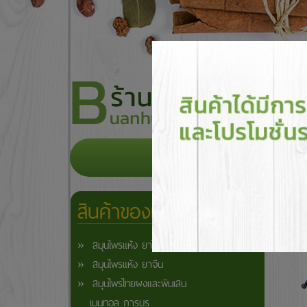
หน้าแรก
เกี่ยวกับเรา
สินค
สินค้าของเรา
» สมุนไพรแห้ง ยาไทย
» สมุนไพรแห้ง ยาจีน
» สมุนไพรไทยผงและพิมเสน
เมนทอล การบูร