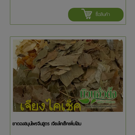
ซื้อสินค้า
ยาดองสมุนไพรจีนสูตร เจียงไคเช็คเพิ่มโสม