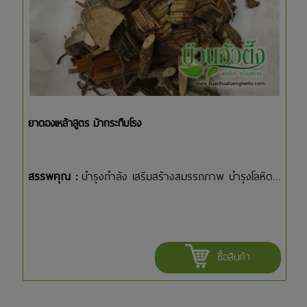
ยาดองเหล้าสูตร ม้ากระทืบโรง
สรรพคุณ :
บำรุงกำลัง เสริมสร้างสมรรถภาพ บำรุงโลหิต...
ซื้อสินค้า