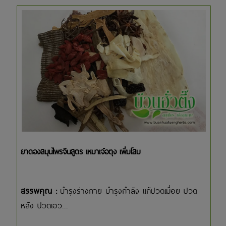
ยาดองสมุนไพรจีนสูตร เหมาเจ๋อตุง เพิ่มโสม
สรรพคุณ :
บำรุงร่างกาย บำรุงกำลัง แก้ปวดเมื่อย ปวด
หลัง ปวดเอว...