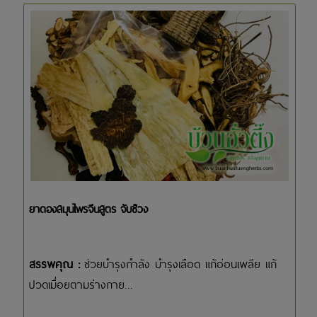
ยาดองสมุนไพรจีนสูตร จับช๊วง
สรรพคุณ :
ช่วยบำรุงกำลัง บำรุงเลือด แก้อ่อนเพลีย แก้
ปวดเมื่อยตามร่างกาย...