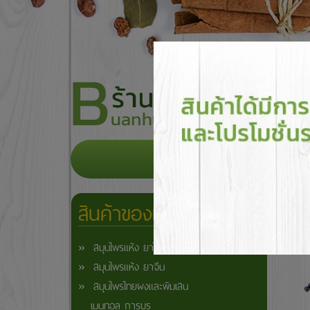
หน้าแรก
เกี่ยวกับเรา
สินค
สินค้าของเรา
» สมุนไพรแห้ง ยาไทย
» สมุนไพรแห้ง ยาจีน
» สมุนไพรไทยผงและพิมเสน
เมนทอล การบูร