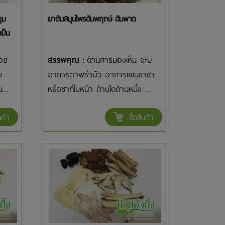
ุม
ยาต้มสมุนไพรอัมพฤกษ์ อัมพาต
เป็น
่อย
สรรพคุณ :
ด้านการมองเห็น จะมี
ย
อาการตาพร่ามัว อาการแขนขาชา
...
หรือชาที่ใบหน้า ด้านใดด้านหนึ่ง ...
นค้า
ซื้อสินค้า