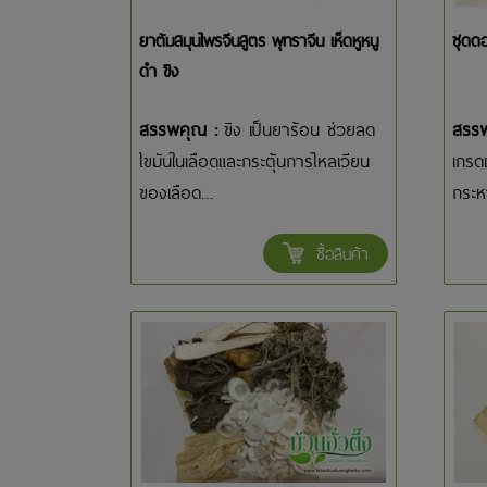
ยาต้มสมุนไพรจีนสูตร พุทราจีน เห็ดหูหนู
ชุดดอ
ดำ ขิง
สรรพคุณ :
ขิง เป็นยาร้อน ช่วยลด
สรร
ไขมันในเลือดและกระตุ้นการไหลเวียน
เกรด
ของเลือด...
กระหา
ซื้อสินค้า