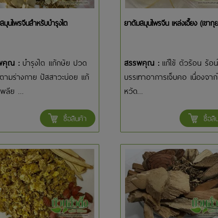
สมุนไพรจีนสำหรับบำรุงไต
ยาต้มสมุนไพรจีน เหล่งเอี๊ยง (เขากุย
พคุณ :
บำรุงไต แก้กษัย ปวด
สรรพคุณ :
แก้ไข้ ตัวร้อน ร้อน
อยตามร่างกาย ปัสสาวะบ่อย แก้
บรรเทาอาการเจ็บคอ เนื่องจากไ
พลีย ...
หวัด...
ซื้อสินค้า
ซื้อสิ