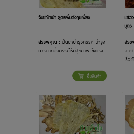
จับซาไทเป้า สูตรเพิ่มตังกุยเพี่ยง
แซฮ่ว
บุตร
สรรพคุณ :
เป็นยาบำรุงครรภ์ บำรุง
สรร
มารดาที่ตั้งครรภ์ให้มีสุขภาพแข็งแรง
คาวป
...
เร็วเข้
ซื้อสินค้า