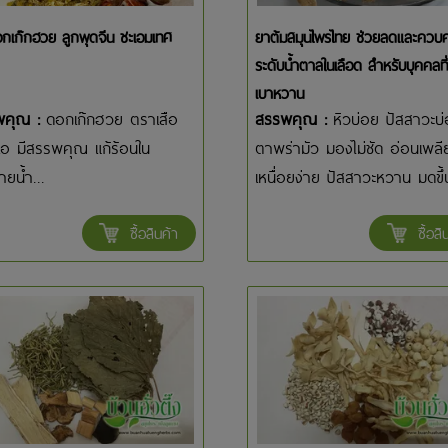
กเก๊กฮวย ลูกพุดจีน ชะเอมเทศ
ยาต้มสมุนไพรไทย ช่วยลดและควบค
ระดับน้ำตาลในเลือด สำหรับบุคคลที่
เบาหวาน
พคุณ :
ดอกเก๊กฮวย ตราเสือ
สรรพคุณ :
หิวบ่อย ปัสสาวะบ
เอ มีสรรพคุณ แก้ร้อนใน
ตาพร่ามัว มองไม่ชัด อ่อนเพลี
ยน้ำ...
เหนื่อยง่าย ปัสสาวะหวาน มดขึ้น
ซื้อสินค้า
ซื้อสิ